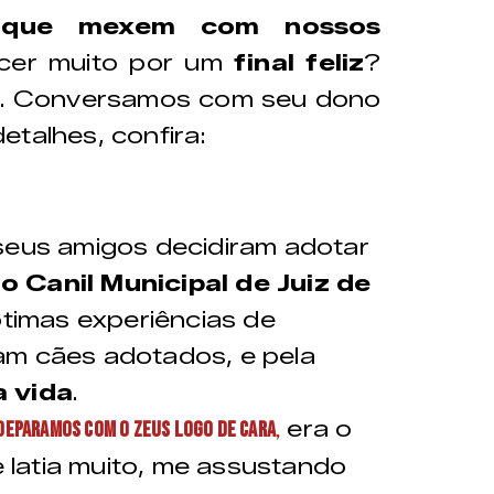
s que mexem com nossos
cer muito por um
final feliz
?
us. Conversamos com seu dono
talhes, confira:
seus amigos decidiram adotar
 Canil Municipal de Juiz de
 ótimas experiências de
am cães adotados, e pela
a vida
.
era o
deparamos com o Zeus logo de cara
,
 e latia muito, me assustando