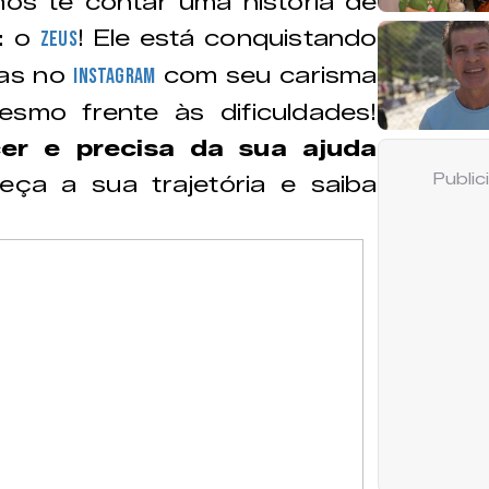
mos te contar uma história de
: o
! Ele está conquistando
Zeus
oas no
com seu carisma
Instagram
esmo frente às dificuldades!
er e precisa da sua ajuda
Publi
eça a sua trajetória e saiba