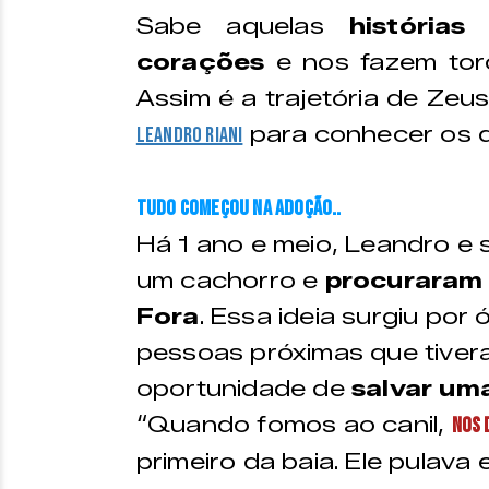
Sabe aquelas
história
corações
e nos fazem tor
Assim é a trajetória de Ze
para conhecer os de
Leandro Riani
Tudo começou na adoção..
Há 1 ano e meio, Leandro e 
um cachorro e
procuraram o
Fora
. Essa ideia surgiu por
pessoas próximas que tiver
oportunidade de
salvar um
“Quando fomos ao canil,
nos 
primeiro da baia. Ele pulava