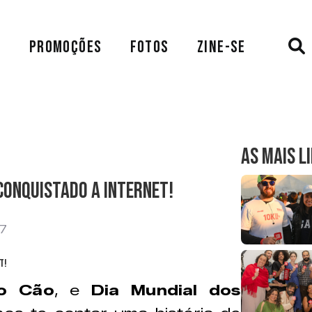
A
PROMOÇÕES
FOTOS
ZINE-SE
AS MAIS L
conquistado a internet!
17
o Cão
, e
Dia Mundial dos