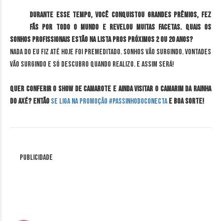
Durante esse tempo, você conquistou grandes prêmios, fez
fãs por todo o mundo e revelou muitas facetas. Quais os
sonhos profissionais estão na lista pros próximos 2 ou 20 anos?
Nada do eu fiz até hoje foi premeditado. Sonhos vão surgindo. Vontades
vão surgindo e só descubro quando realizo. E assim será!
Quer conferir o show de camarote e ainda visitar o camarim da rainha
do axé? Então
se liga na promoção #PassinhoDoConecta
e boa sorte!
Publicidade