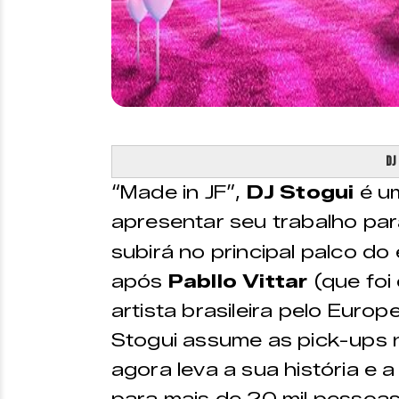
DJ
“Made in JF”,
DJ Stogui
é u
apresentar seu trabalho par
subirá no principal palco d
após
Pabllo Vittar
(que foi
artista brasileira pelo Eur
Stogui assume as pick-ups 
agora leva a sua história e 
para mais de 20 mil pessoa