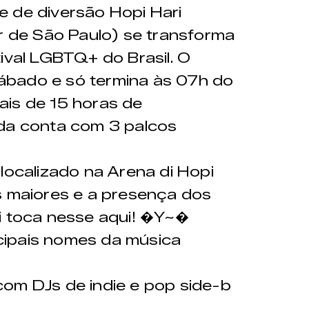
e de diversão Hopi Hari
or de São Paulo) se transforma
ival LGBTQ+ do Brasil. O
ábado e só termina às 07h do
ais de 15 horas de
nda conta com 3 palcos
:
 localizado na Arena di Hopi
s maiores e a presença dos
i toca nesse aqui! �Y~�
cipais nomes da música
 com DJs de indie e pop side-b