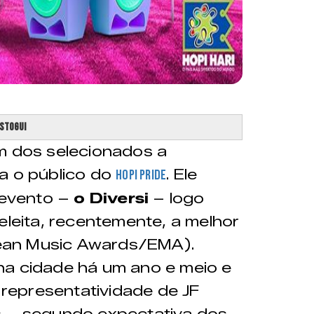
 Stogui
m dos selecionados a
a o público do
. Ele
Hopi Pride
o evento –
o Diversi
– logo
 eleita, recentemente, a melhor
opean Music Awards/EMA).
na cidade há um ano e meio e
a representatividade de JF
s – segundo expectativa dos