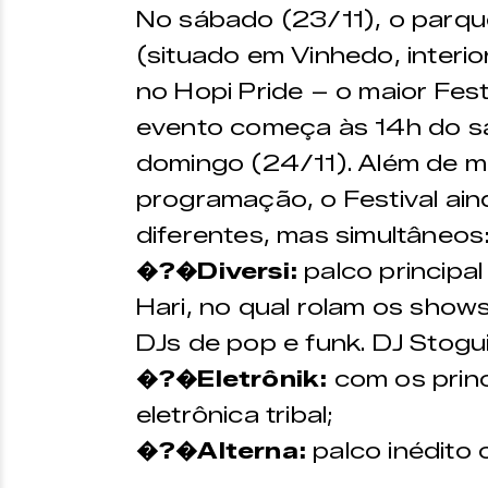
No sábado (23/11), o parqu
(situado em Vinhedo, interi
no Hopi Pride – o maior Fest
evento começa às 14h do s
domingo (24/11). Além de m
programação, o Festival ai
diferentes, mas simultâneos
�?�Diversi:
palco principal
Hari, no qual rolam os show
DJs de pop e funk. DJ Stogu
�?�Eletrônik:
com os prin
eletrônica tribal;
�?�Alterna:
palco inédito