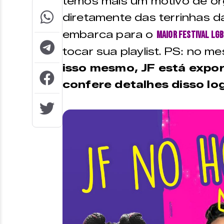
temos mais um motivo de o
diretamente das terrinhas d
embarca para o
maior festival LG
tocar sua playlist. PS: no me
isso mesmo, JF está expor
confere detalhes disso 