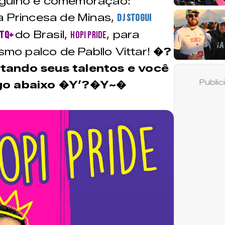
rgulho e comemoração:
a Princesa de Minas,
DJ Stogui
do Brasil,
, para
BTQ+
Hopi Pride
smo palco de Pabllo Vittar!
�?
tando seus talentos e você
Publi
logo abaixo �Y’?�Y~�