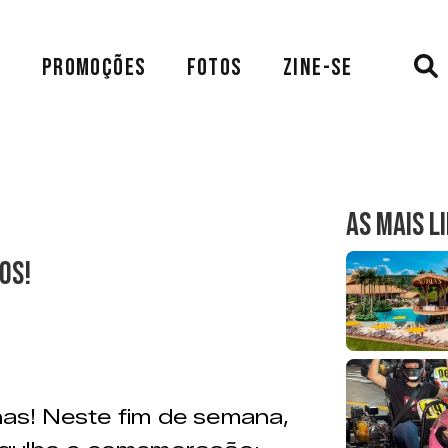
A
PROMOÇÕES
FOTOS
ZINE-SE
AS MAIS L
os!
anas! Neste fim de semana,