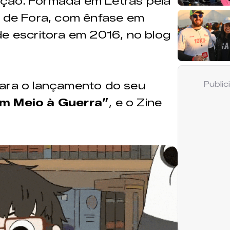
ção. Formada em Letras pela
z de Fora, com ênfase em
de escritora em 2016, no blog
para o lançamento do seu
Publi
em Meio à Guerra”
, e o Zine