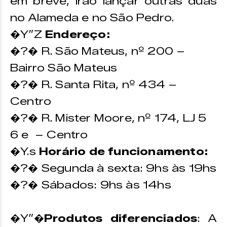
em breve, irão lançar outras duas
no Alameda e no São Pedro.
�Y”Z
Endereço:
�?� R. São Mateus, nº 200 –
Bairro São Mateus
�?� R. Santa Rita, nº 434 –
Centro
�?� R. Mister Moore, nº 174, LJ 5
6 e – Centro
�Y.s
Horário de funcionamento:
�?� Segunda à sexta: 9hs às 19hs
�?� Sábados: 9hs às 14hs
�Y”�
Produtos diferenciados
: A