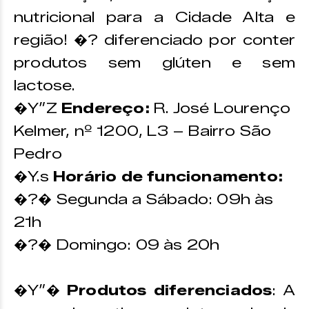
nutricional para a Cidade Alta e
região! �? diferenciado por conter
produtos sem glúten e sem
lactose.
�Y”Z
Endereço:
R. José Lourenço
Kelmer, nº 1200, L3 – Bairro São
Pedro
�Y.s
Horário de funcionamento:
�?� Segunda a Sábado: 09h às
21h
�?� Domingo: 09 às 20h
�Y”�
Produtos diferenciados
: A