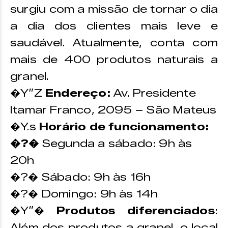
surgiu com a missão de tornar o dia
a dia dos clientes mais leve e
saudável. Atualmente, conta com
mais de 400 produtos naturais a
granel.
�Y”Z
Endereço:
Av. Presidente
Itamar Franco, 2095 – São Mateus
�Y.s
Horário de funcionamento:
�?�
Segunda a sábado: 9h às
20h
�?� Sábado: 9h às 16h
�?� Domingo: 9h às 14h
�Y”�
Produtos diferenciados
:
Além dos produtos a granel, o local