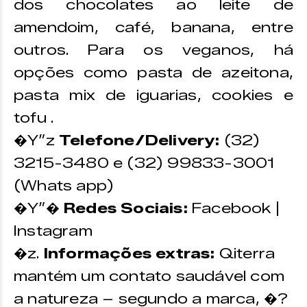
dos chocolates ao leite de
amendoim, café, banana, entre
outros. Para os veganos, há
opções como pasta de azeitona,
pasta mix de iguarias, cookies e
tofu .
�Y”z
Telefone/Delivery:
(32)
3215-3480 e
(32) 99833-3001
(Whats app)
�Y”�
Redes Sociais:
Facebook |
Instagram
�z.
Informações extras:
Qiterra
mantém um contato saudável com
a natureza – segundo a marca, �?