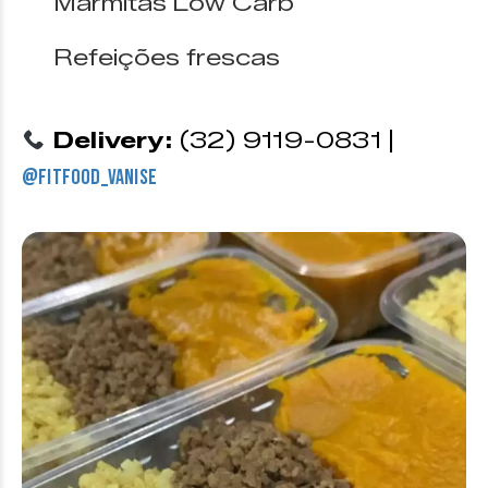
Marmitas Low Carb
Refeições frescas
Delivery:
(32) 9119-0831 |
@fitfood_vanise