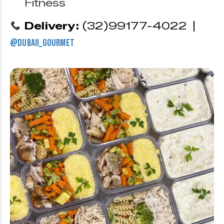
Fitness
Delivery:
(32)99177-4022 |
@
dubaii_gourmet