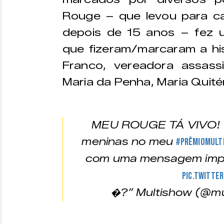
Rouge – que levou para ca
depois de 15 anos – fez
que fizeram/marcaram a hist
Franco, vereadora assas
Maria da Penha, Maria Quitéri
MEU ROUGE TÁ VIVO! �
meninas no meu
#PrêmioMult
com uma mensagem impo
pic.twitte
�?” Multishow (@m