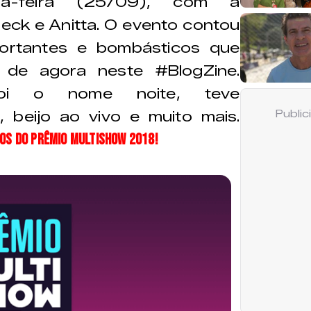
ça-feira (25/09), com a
ck e Anitta. O evento contou
ortantes e bombásticos que
 de agora neste #BlogZine.
foi o nome noite, teve
 beijo ao vivo e muito mais.
Publi
s do Prêmio Multishow 2018!