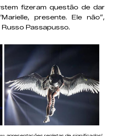
System fizeram questão de dar
arielle, presente. Ele não”,
a, Russo Passapusso.
: apresentações repletas de significados!