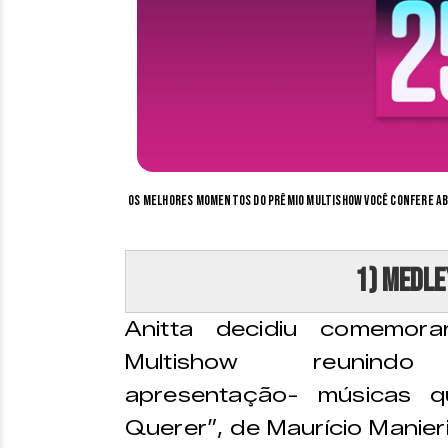
Os melhores momentos do Prêmio Multishow você confere aba
1) Medle
Anitta decidiu comemo
Multishow reuni
apresentação- músicas q
Querer”, de Maurício Manieri,