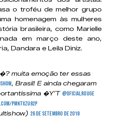
sa o troféu de melhor grupo
 uma homenagem às mulheres
ória brasileira, como Marielle
sinada em março deste ano,
a, Dandara e Leila Diniz.
? muita emoção ter essas
, Brasil! E ainda chegaram
ishow
rtantíssima �Y’T
@OficialRouge
r.com/PmkTxZu82P
ultishow)
26 de setembro de 2018