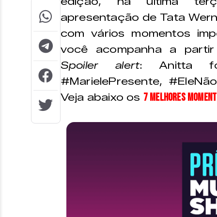
edição, na última ter
apresentação de Tata Werne
com vários momentos imp
você acompanha a partir
Spoiler alert
: Anitta 
#MarielePresente, #EleNão,
7 Melhores Momento
Veja abaixo os