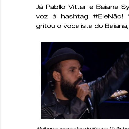
Já Pabllo Vittar e Baiana 
voz à hashtag #EleNão! “M
gritou o vocalista do Baian
Melhores momentos do Premio Multishow