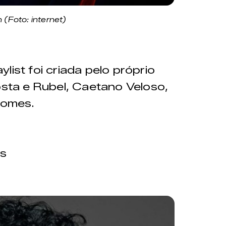
 (Foto: internet)
list foi criada pelo próprio
osta e Rubel, Caetano Veloso,
nomes.
s