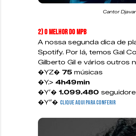
Cantor Djavan
2) O Melhor do MPB
A nossa segunda dica de play
Spotify. Por lá, temos Gal C
Gilberto Gil e vários outros 
�YZ�
75
músicas
�Y.>
4h49min
�Y’�
1.099.480
seguidore
�Y”�
Clique aqui para conferir