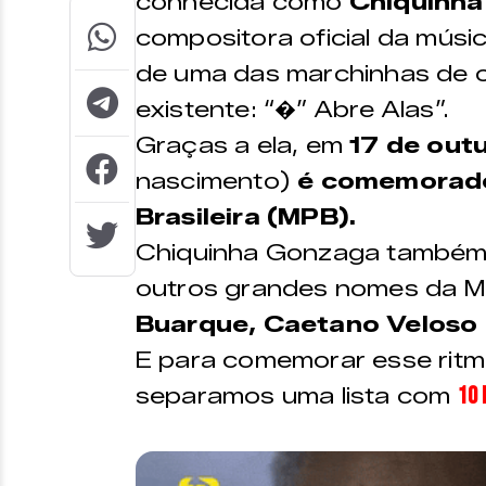
conhecida como
Chiquinh
compositora oficial da músic
de uma das marchinhas de c
existente: “�” Abre Alas”.
Graças a ela, em
17 de out
nascimento)
é comemorado
Brasileira (MPB).
Chiquinha Gonzaga também s
outros grandes nomes da 
Buarque, Caetano Veloso e
E para comemorar esse ritm
10 
separamos uma lista com