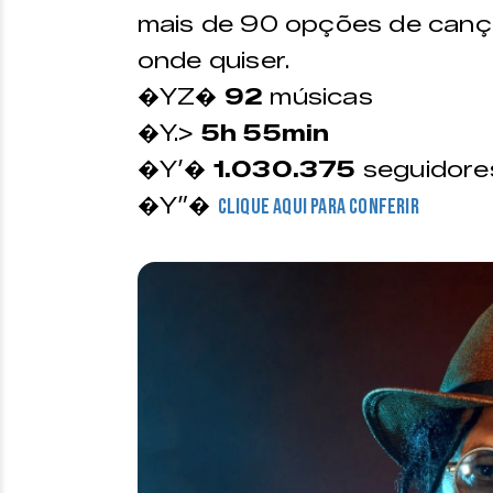
mais de 90 opções de cançõ
onde quiser.
�YZ�
92
músicas
�Y.>
5h 55min
�Y’�
1.030.375
seguidore
�Y”�
Clique aqui para conferir