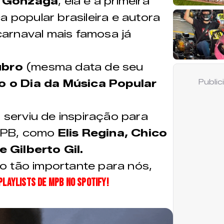
a Gonzaga
, ela é a primeira
a popular brasileira e autora
arnaval mais famosa já
ubro
(mesma data de seu
 o Dia da Música Popular
Publi
erviu de inspiração para
MPB, como
Elis Regina, Chico
 Gilberto Gil.
o tão importante para nós,
playlists de MPB no Spotify!