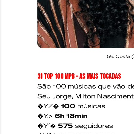
Gal Costa (
3) Top 100 MPB – As Mais Tocadas
São 100 músicas que vão de 
Seu Jorge, Milton Nasciment
�YZ�
100
músicas
�Y.>
6h 18min
�Y’�
575
seguidores