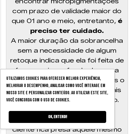
encontrar micropigmentações
com prazo de validade maior do
que 01 ano e meio, entretanto,
é
preciso ter cuidado.
A maior duração da sobrancelha
sem a necessidade de algum
retoque indica que ela foi feita de
forma mais profunda do que a
Utilizamos cookies para oferecer melhor experiência,
indicada. Ou seja, nesses casos o
melhorar o desempenho, analisar como você interage em
desenho da sobrancelha é mais
nosso site e personalizar conteúdo. Ao utilizar este site,
forte, mais escuro e profundo.
você concorda com o uso de cookies.
Ao optar por locais que
Ok, entendi!
trabalham dessa maneira, a
cliente fica presa aquele mesmo