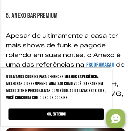
5. Anexo Bar Premium
Apesar de ultimamente a casa ter
mais shows de funk e pagode
rolando em suas noites, o Anexo é
uma das referências na
de
programação
sertanejo.
Utilizamos cookies para oferecer melhor experiência,
Endereço:
Rua Roberto Stiegert,
melhorar o desempenho, analisar como você interage em
nosso site e personalizar conteúdo. Ao utilizar este site,
31 – São Pedro, Juiz de Fora – MG,
você concorda com o uso de cookies.
36037-380
Redes sociais:
Instagram
Ok, entendi!