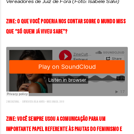
Vereadores de Juiz de Fora (Foto: Isabele Salvi)
ZINE: O que você poderia nos contar sobre o Mundo Miss
que “só quem já viveu sabe”?
ZineCultural
·
Entrevista Júlia Horta – Miss Brasil 2019
ZINE: Você sempre usou a comunicação para um
importante papel referente às pautas do feminismo e