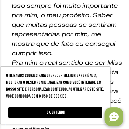
Isso sempre foi muito importante
pra mim, o meu proósito. Saber
que muitas pessoas se sentiram
representadas por mim, me
mostra que de fato eu consegui
cumprir isso.
Pra mim o real sentido de ser Miss
é você entender que representa
Utilizamos cookies para oferecer melhor experiência,
muita gente e que são pessoas
melhorar o desempenho, analisar como você interage em
nosso site e personalizar conteúdo. Ao utilizar este site,
muito diversas e diferentes. Para
você concorda com o uso de cookies.
que você consiga fazer isso, você
precisa ser empática. Então eu
Ok, entendi!
aprendi muito com toda essa