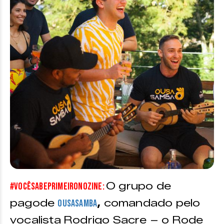
O grupo de
#
VocêSabePrimeiroNoZINE:
pagode
,
comandado pelo
Ousasamba
vocalista Rodrigo Sacre – o Rode