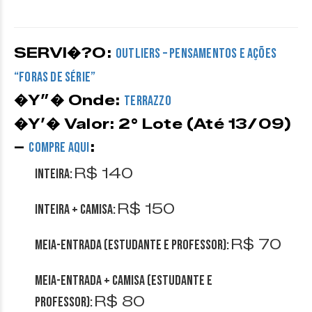
SERVI�?O:
Outliers – Pensamentos e Ações
“Foras de Série”
�Y”� Onde:
Terrazzo
�Y’� Valor:
2° Lote (Até 13/09)
–
:
COMPRE AQUI
R$ 140
Inteira:
R$ 150
Inteira + Camisa:
R$ 70
Meia-Entrada (estudante e professor):
Meia-Entrada + Camisa (estudante e
R$ 80
professor):