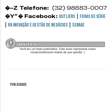
�~Z️ Telefone:
(32) 98883-0007
�Y”� Facebook:
|
Outliers
Foras de Série
|
|
RB Inovação e Gestão de Negócios
Sebrae
Publicidade