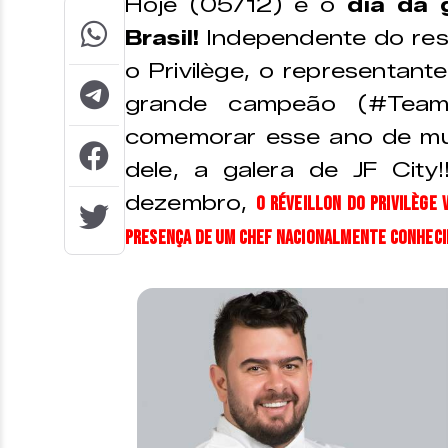
Hoje (05/12) é o
dia da 
Brasil!
Independente do resu
o Privilège, o representant
grande campeão (#TeamP
comemorar esse ano de mui
dele, a galera de JF City
dezembro,
o Réveillon do Privilège 
presença de um chef nacionalmente conheci