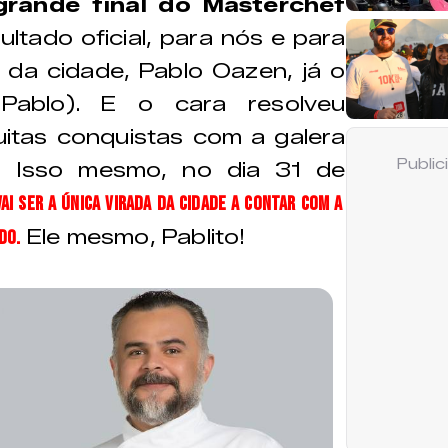
grande final do Masterchef
ltado oficial, para nós e para
e da cidade, Pablo Oazen, já o
ablo). E o cara resolveu
tas conquistas com a galera
Publi
!! Isso mesmo, no dia 31 de
vai ser a única virada da cidade a contar com a
Ele mesmo, Pablito!
do.