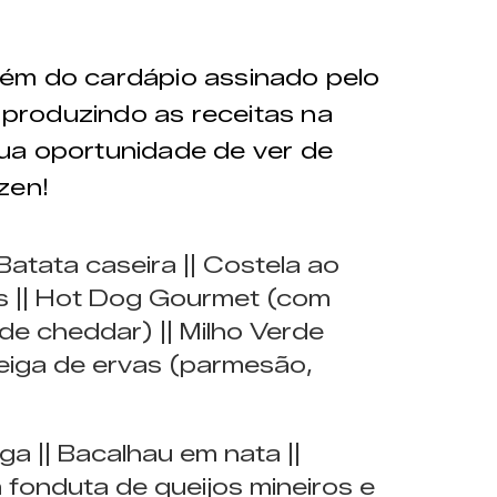
ém do cardápio assinado pelo
á produzindo as receitas na
sua oportunidade de ver de
azen!
 Batata caseira || Costela ao
s || Hot Dog Gourmet (com
 de cheddar) || Milho Verde
eiga de ervas (parmesão,
ga || Bacalhau em nata ||
fonduta de queijos mineiros e