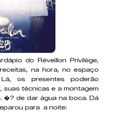
dápio do Réveillon Privilège,
receitas, na hora, no espaço
Lá, os presentes poderão
f, suas técnicas e a montagem
. �? de dar água na boca. Dá
reparou para a noite: