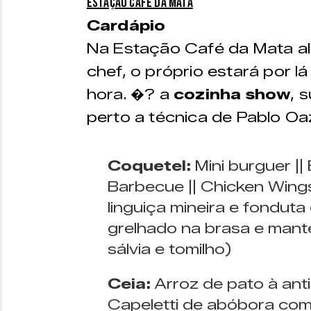
Estação Café da Mata
Cardápio
Na Estação Café da Mata al
chef, o próprio estará por l
hora. �? a
cozinha show
, 
perto a técnica de Pablo O
Coquetel:
Mini burguer ||
Barbecue || Chicken Wing
linguiça mineira e fonduta
grelhado na brasa e mant
sálvia e tomilho)
Ceia:
Arroz de pato à anti
Capeletti de abóbora com 