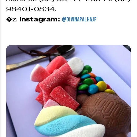
98401-0834.
�z.
Instagram:
@divinapalhajf