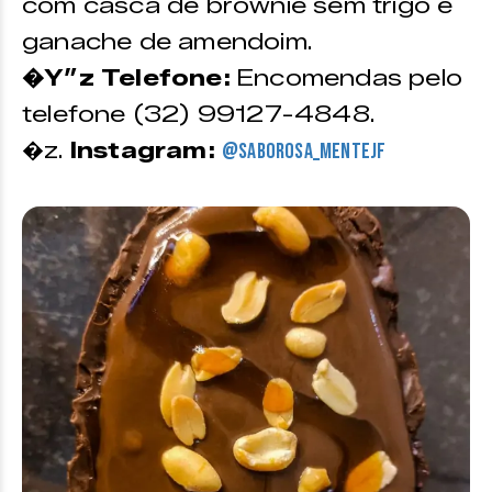
com casca de brownie sem trigo e
ganache de amendoim.
�Y”z Telefone:
Encomendas pelo
telefone (32) 99127-4848.
�z.
Instagram:
@saborosa_mentejf