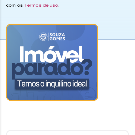
com os
Termos de uso
.