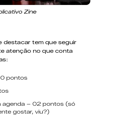
licativo Zine
e destacar tem que seguir
este atenção no que conta
as:
 10 pontos
ntos
a agenda – 02 pontos (só
ente gostar, viu?)