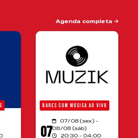
Agenda completa
S
BARES COM MÚSICA AO VIVO
07/08 (sex) -
07
08/08 (sáb)
0
20:30 - 04:00