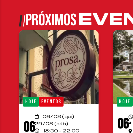
EVE
PRÓXIMOS
HOJE
EVENTOS
HOJE
06/08 (qui) -
06
06
29/08 (sáb)
18:30 - 22:00