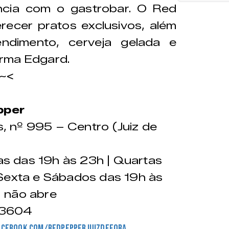
ência com o gastrobar. O Red
ecer pratos exclusivos, além
dimento, cerveja gelada e
rma Edgard.
Y~<
pper
, nº 995 – Centro (Juiz de
as das 19h às 23h | Quartas
 Sexta e Sábados das 19h às
 não abre
-3604
acebook.com/redpepperjuizdefora