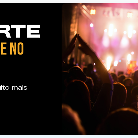
RTE
E NO
ito mais