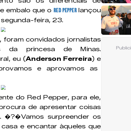
nto são os diferenciais de
sse embalo que o
lançou
Red Pepper
 segunda-feira, 23.
 foram convidados jornalistas
ais da princesa de Minas.
Publi
al, eu (
Anderson Ferreira
) e
rovamos e aprovamos as
nte do Red Pepper, para ele,
procura de apresentar coisas
o. �?�Vamos surpreender os
 casa e encantar àqueles que