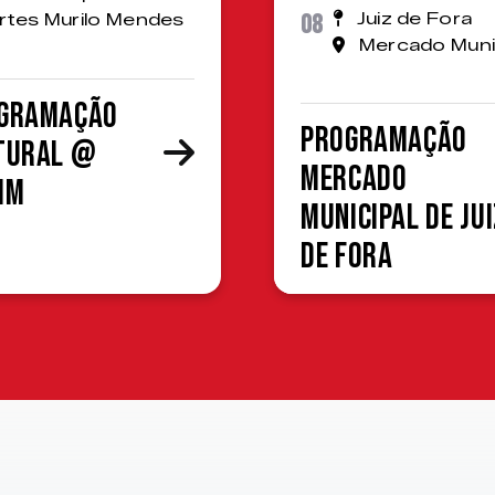
08
Juiz de Fora
rtes Murilo Mendes
Mercado Muni
gramação
Programação
tural @
Mercado
MM
Municipal de Jui
de Fora