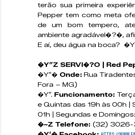
terão sua primeira experi
Pepper tem como meta ofer
de um bom tempero, aten
ambiente agradável�?�, afi
E aí, deu água na boca? �
�Y”Z SERVI�?O | Red Pe
�Y”�
Onde:
Rua Tiradentes
Fora – MG)
�Y”.
Funcionamento:
Terç
e Quintas das 19h às 00h |
01h | Segundas e Domingos:
�~Z Telefone:
(32) 3026
�Y’� Facebook:
https://www.f