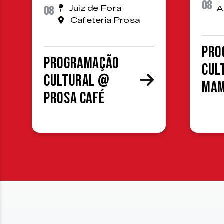
08
08
Juiz de Fora
A
Cafeteria Prosa
Pro
Programação
cul
cultural @
MA
Prosa Café