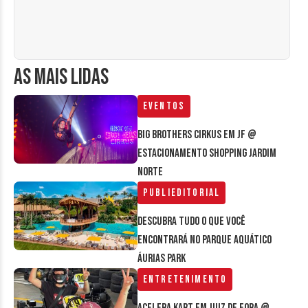
AS MAIS LIDAS
Eventos
Big Brothers Cirkus em JF @
estacionamento Shopping Jardim
Norte
Publieditorial
Descubra tudo o que você
encontrará no parque aquático
Áurias Park
Entretenimento
Acelera Kart em Juiz de Fora @