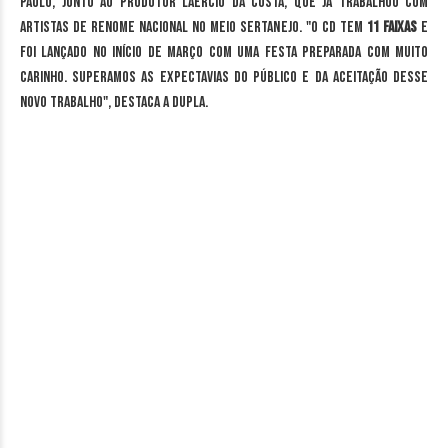
Paulo, junto ao produtor Laércio da Costa, que já trabalhou com
artistas de renome nacional no meio sertanejo. "O CD tem
11 faixas
e
foi lançado no início de março com uma festa preparada com muito
carinho. Superamos as expectavias do público e da aceitação desse
novo trabalho", destaca a dupla.