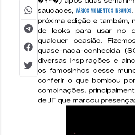
�Y~�) após duas semaninhas
saudades,
,
vários momentos insanos
próxima edição e também, 
de looks para usar no d
qualquer ocasião. Fizem
quase-nada-conhecida (S
diversas inspirações e ain
os famosinhos desse mund
conferir o que bombou po
combinações, principalmente
de JF que marcou presença