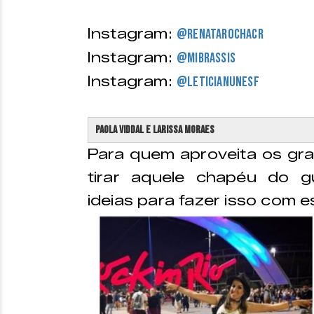
Instagram:
@r
enatarochacr
Instagram:
@mibrassis
Instagram:
@l
eticianunesf
Paola Viddal e Larissa Moraes
Para quem aproveita os gra
tirar aquele chapéu do g
ideias para fazer isso com es