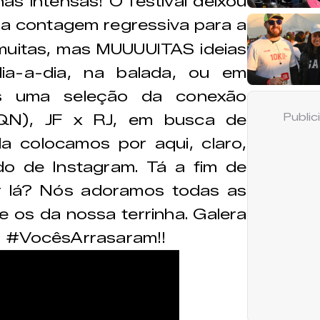
 intensas! O festival deixou
 a contagem regressiva para a
muitas, mas MUUUUITAS ideias
ia-a-dia, na balada, ou em
os uma seleção da conexão
QN), JF x RJ, em busca de
Publi
da colocamos por aqui, claro,
o de Instagram. Tá a fim de
r lá? Nós adoramos todas as
 os da nossa terrinha. Galera
: #VocêsArrasaram!!