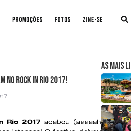
A
PROMOÇÕES
FOTOS
ZINE-SE
AS MAIS L
m no Rock in Rio 2017!
017
n Rio 2017
acabou (aaaaah