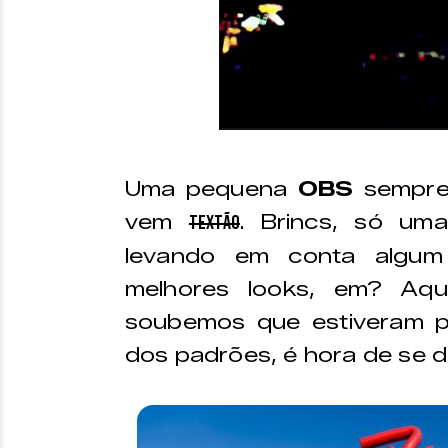
Uma pequena
OBS
sempre 
vem
. Brincs, só um
textão
levando em conta algum c
melhores looks, em? Aqu
soubemos que estiveram po
dos padrões, é hora de se div