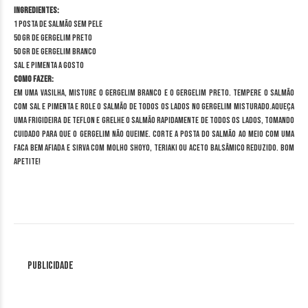
Ingredientes:
1 posta de salmão sem pele
50 gr de gergelim preto
50 gr de gergelim branco
Sal e pimenta a gosto
Como fazer:
Em uma vasilha, misture o gergelim branco e o gergelim preto. Tempere o salmão
com sal e pimenta e role o salmão de todos os lados no gergelim misturado.Aqueça
uma frigideira de teflon e grelhe o salmão rapidamente de todos os lados, tomando
cuidado para que o gergelim não queime. Corte a posta do salmão ao meio com uma
faca bem afiada e sirva com molho shoyo, teriaki ou aceto balsâmico reduzido. Bom
apetite!
Publicidade