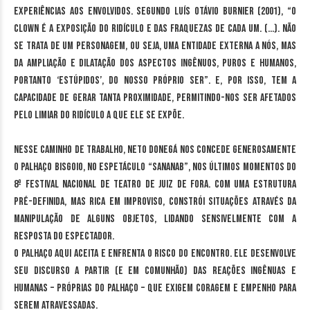
experiências aos envolvidos. Segundo Luís Otávio Burnier (2001), “o
clown é a exposição do ridículo e das fraquezas de cada um. (…). Não
se trata de um personagem, ou seja, uma entidade externa a nós, mas
da ampliação e dilatação dos aspectos ingênuos, puros e humanos,
portanto ‘estúpidos’, do nosso próprio ser”. E, por isso, tem a
capacidade de gerar tanta proximidade, permitindo-nos ser afetados
pelo limiar do ridículo a que ele se expõe.
Nesse caminho de trabalho, Neto Donegá nos concede generosamente
o palhaço Bisgoio, no espetáculo “Sananab”, nos últimos momentos do
8º Festival Nacional de Teatro de Juiz de Fora. Com uma estrutura
pré-definida, mas rica em improviso, constrói situações através da
manipulação de alguns objetos, lidando sensivelmente com a
resposta do espectador.
O palhaço aqui aceita e enfrenta o risco do encontro. Ele desenvolve
seu discurso a partir (e em comunhão) das reações ingênuas e
humanas – próprias do palhaço – que exigem coragem e empenho para
serem atravessadas.