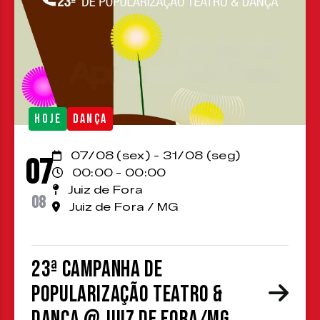
HOJE
DANÇA
07/08 (sex) - 31/08 (seg)
07
00:00 - 00:00
Juiz de Fora
08
Juiz de Fora / MG
23ª Campanha de
Popularização Teatro &
Dança @ Juiz de Fora/MG