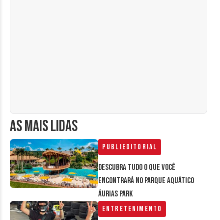
AS MAIS LIDAS
Publieditorial
Descubra tudo o que você
encontrará no parque aquático
Áurias Park
Entretenimento