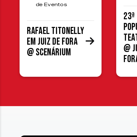
de Eventos
23ª
Pop
Rafael Titonelly
Tea
em Juiz de Fora
@ J
@ Scenárium
For