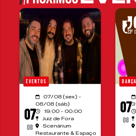
EVENTOS
DANÇ
07/08 (sex) -
07
08/08 (sáb)
3
07
19:00 - 00:00
Juiz de Fora
08
08
Scenárium
Restaurante & Espaço