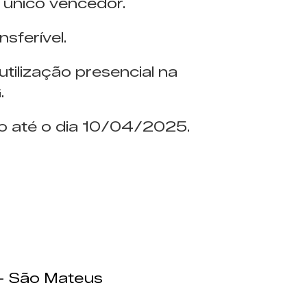
 único vencedor.
sferível.
utilização presencial na
.
do até o dia 10/04/2025.
– São Mateus