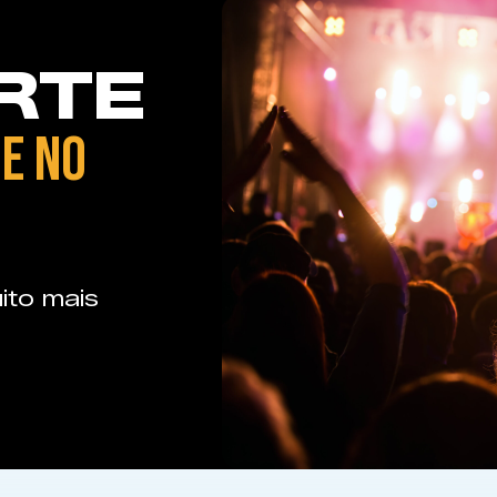
RTE
E NO
ito mais