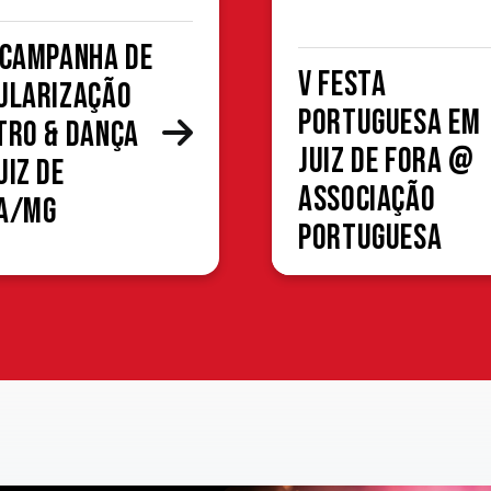
 Campanha de
V Festa
ularização
Portuguesa em
tro & Dança
Juiz de Fora @
uiz de
Associação
a/MG
Portuguesa