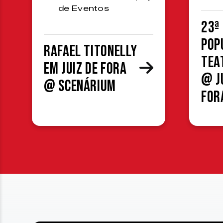
de Eventos
23ª
Pop
Rafael Titonelly
Tea
em Juiz de Fora
@ J
@ Scenárium
For