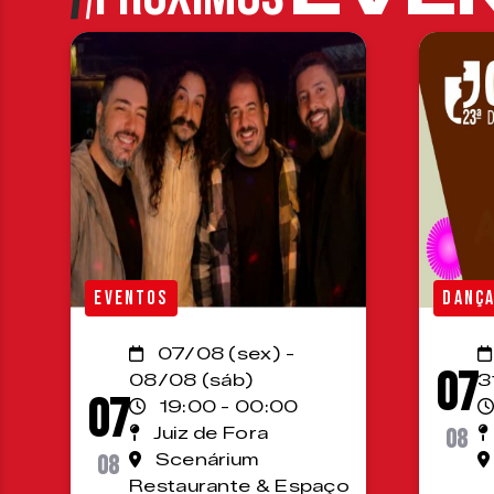
EVENTOS
DANÇ
07/08 (sex) -
07
08/08 (sáb)
3
07
19:00 - 00:00
Juiz de Fora
08
08
Scenárium
Restaurante & Espaço