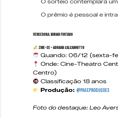
O sorteio contemplará um
O prêmio é pessoal e intran
VENCEDORA: Mirian Furtado
ZINE-SE – Adriana Calcanhotto
Quando: 06/12 (sexta-feir
Onde: Cine-Theatro Centr
Centro)
Classificação 18 anos
Produção:
@pageproducoes
Foto do destaque: Leo Avers