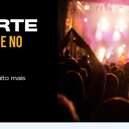
RTE
E NO
ito mais