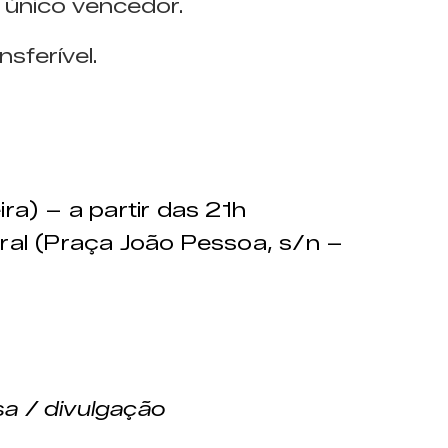
 único vencedor.
sferível.
a) – a partir das 21h
al (Praça João Pessoa, s/n –
a / divulgação