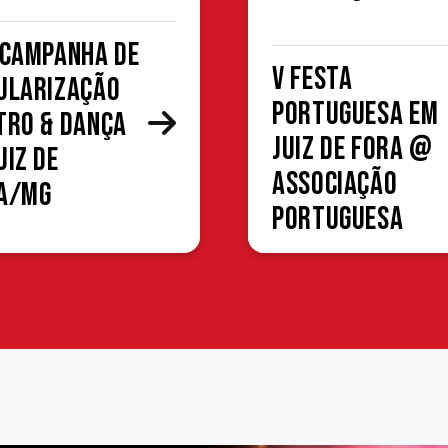
 Campanha de
V Festa
ularização
Portuguesa em
tro & Dança
Juiz de Fora @
uiz de
Associação
a/MG
Portuguesa