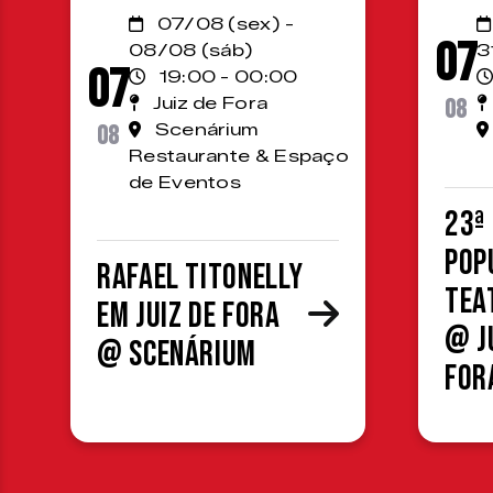
07/08 (sex) -
07
08/08 (sáb)
3
07
19:00 - 00:00
Juiz de Fora
08
08
Scenárium
Restaurante & Espaço
de Eventos
23ª
Pop
Rafael Titonelly
Tea
em Juiz de Fora
@ J
@ Scenárium
For