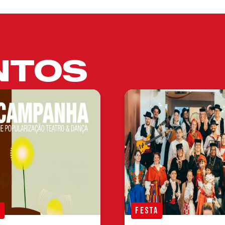
NTOS
A
FESTA