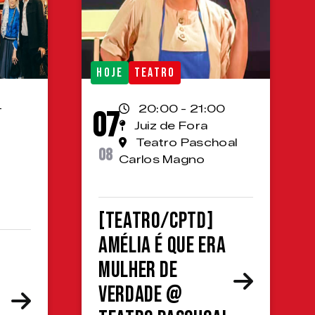
HOJE
TEATRO
-
20:00 - 21:00
07
Juiz de Fora
Teatro Paschoal
08
Carlos Magno
[TEATRO/CPTD]
Amélia é que era
mulher de
verdade @