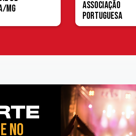
Associação
a/MG
Portuguesa
RTE
E NO