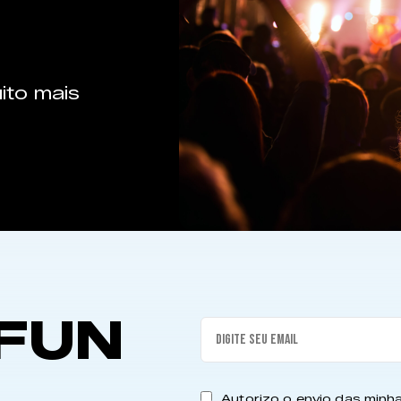
ito mais
FUN
Autorizo o envio das min