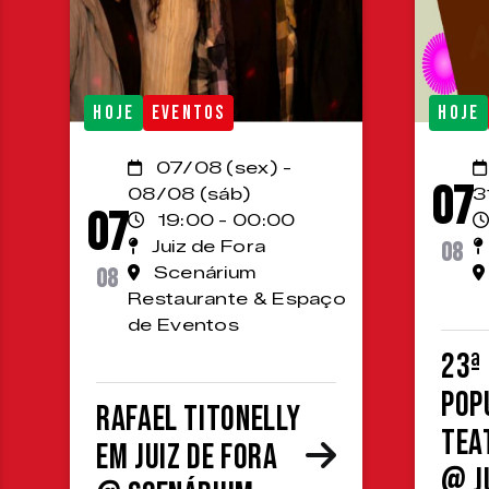
HOJE
EVENTOS
HOJE
07/08 (sex) -
07
08/08 (sáb)
3
07
19:00 - 00:00
Juiz de Fora
08
08
Scenárium
Restaurante & Espaço
de Eventos
23ª
Pop
Rafael Titonelly
Tea
em Juiz de Fora
@ J