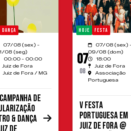
DANÇA
HOJE
FESTA
07/08 (sex) -
07/08 (sex) 
1/08 (seg)
09/08 (dom)
07
00:00 - 00:00
18:00
Juiz de Fora
Juiz de Fora
08
Juiz de Fora / MG
Associação
Portuguesa
 Campanha de
V Festa
ularização
Portuguesa em
tro & Dança
Juiz de Fora @
uiz de