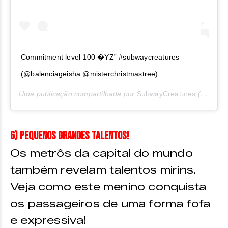
Commitment level 100 �YZ” #subwaycreatures
(@balenciageisha @misterchristmastree)
Uma publicação compartilhada por
SubwayCreatures
(@subwaycreatures) em
6) Pequenos grandes talentos!
Os metrôs da capital do mundo
também revelam talentos mirins.
Veja como este menino conquista
os passageiros de uma forma fofa
e expressiva!