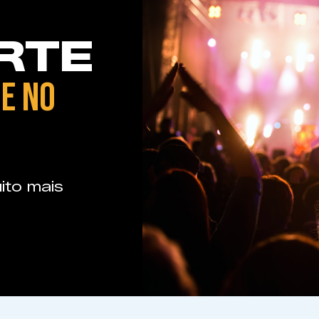
RTE
E NO
ito mais