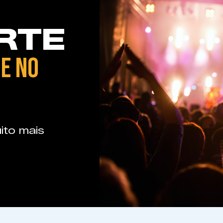
RTE
E NO
ito mais