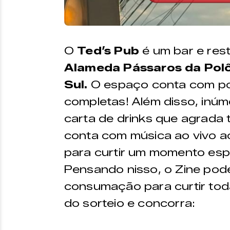
O
Ted’s Pub
é um bar e rest
Alameda Pássaros da Polôn
Sul.
O espaço conta com por
completas! Além disso, inú
carta de drinks que agrada 
conta com música ao vivo ao
para curtir um momento espe
Pensando nisso, o Zine po
consumação para curtir todas
do sorteio e concorra: