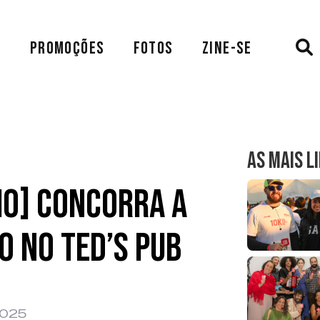
A
PROMOÇÕES
FOTOS
ZINE-SE
AS MAIS L
IO] Concorra a
 no Ted’s Pub
2025