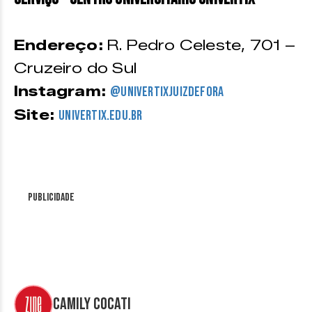
Endereço:
R. Pedro Celeste, 701 –
Cruzeiro do Sul
Instagram:
@univertixjuizdefora
Site:
univertix.edu.br
Publicidade
Camily Cocati