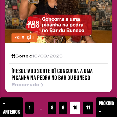
PROMOÇÃO
Sorteio
16/09/2025
[RESULTADO SORTEIO] Concorra a uma
picanha na pedra no Bar du Buneco
Encerrado
«
Próximo
1
…
8
9
10
11
Anterior
»