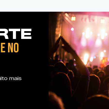
RTE
E NO
ito mais