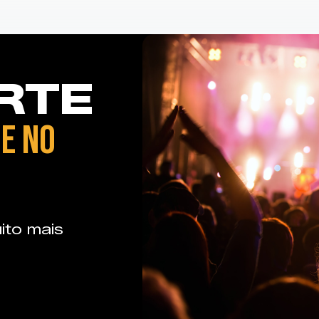
RTE
E NO
ito mais