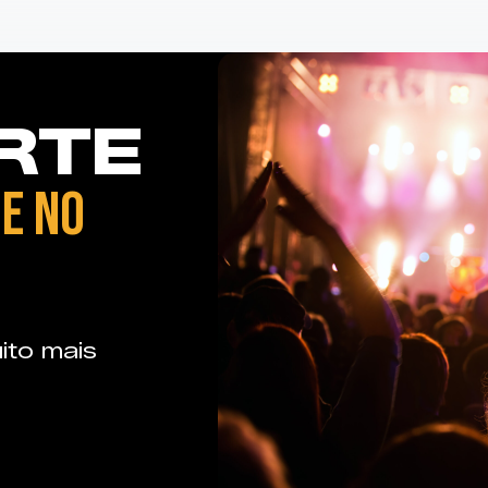
RTE
E NO
ito mais