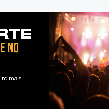
RTE
E NO
ito mais