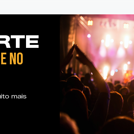
RTE
E NO
ito mais