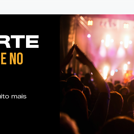
RTE
E NO
ito mais