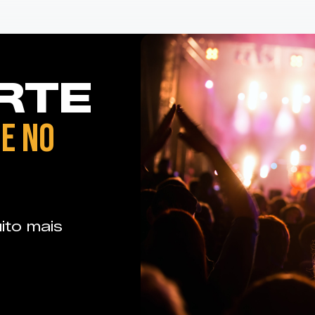
RTE
E NO
ito mais