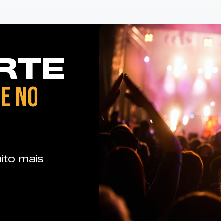
RTE
E NO
ito mais