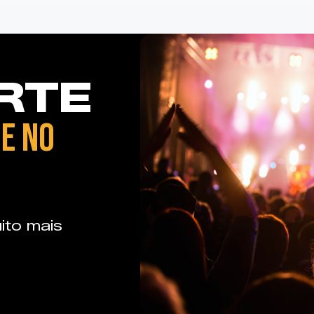
RTE
E NO
ito mais