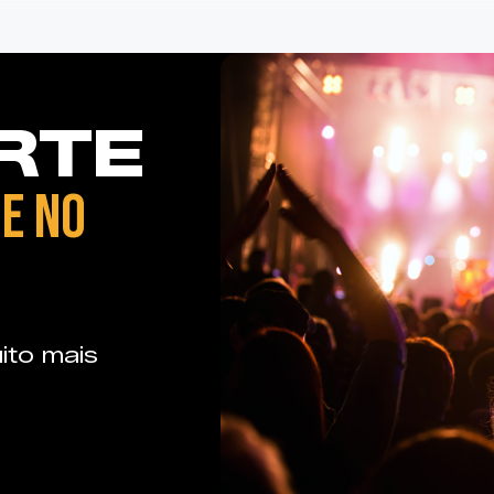
RTE
E NO
ito mais