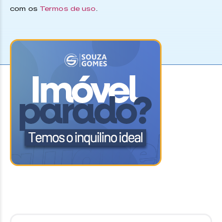
com os
Termos de uso
.