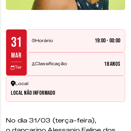
31
19:00 - 00:00
Horário
MAR
18 anos
Classificação
Ter
Local
Local não informado
No dia 31/03 (terça-feira),
o dançarino Alessanio Felipe dos