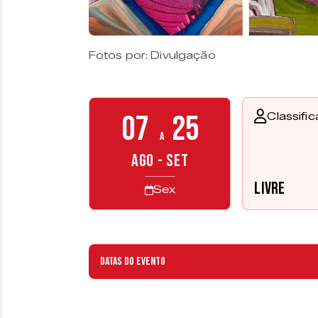
Fotos por: Divulgação
07
25
Classifi
a
AGO - SET
Livre
Sex
Datas do evento