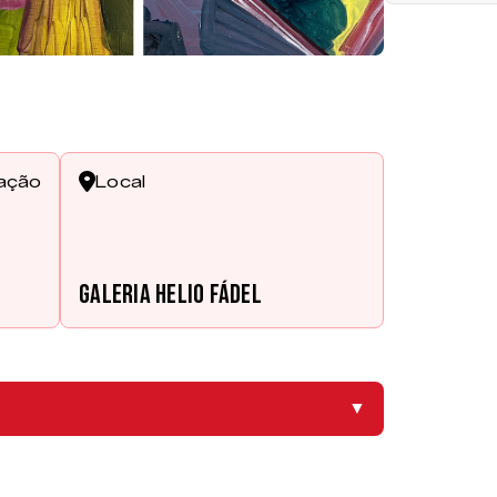
cação
Local
Galeria Helio Fádel
▼