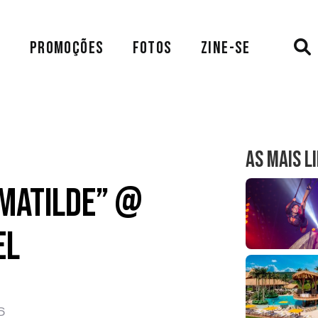
A
PROMOÇÕES
FOTOS
ZINE-SE
AS MAIS L
Matilde” @
el
6