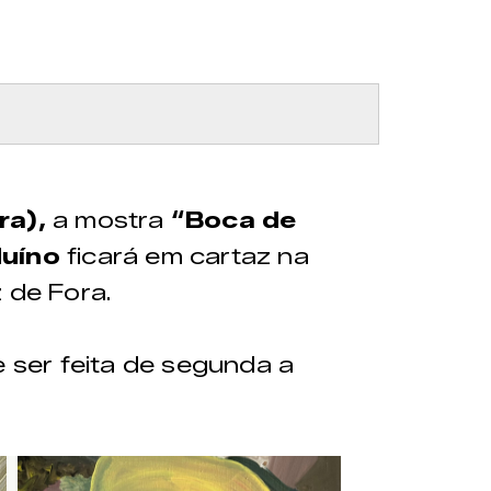
ra),
a mostra
“Boca de
duíno
ficará em cartaz na
z de Fora.
e ser feita de segunda a