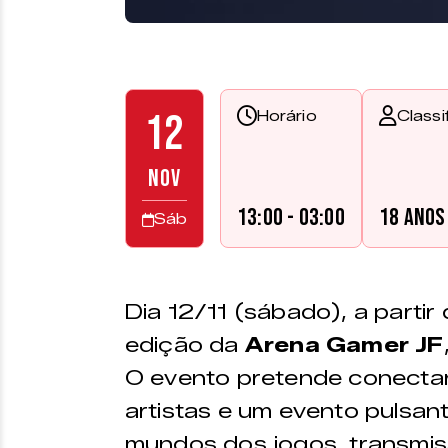
12
Horário
Classi
NOV
13:00 - 03:00
18 anos
Sáb
Dia 12/11 (sábado), a partir
edição da
Arena Gamer JF
O evento pretende conecta
artistas e um evento pulsan
mundos dos jogos, transmiss