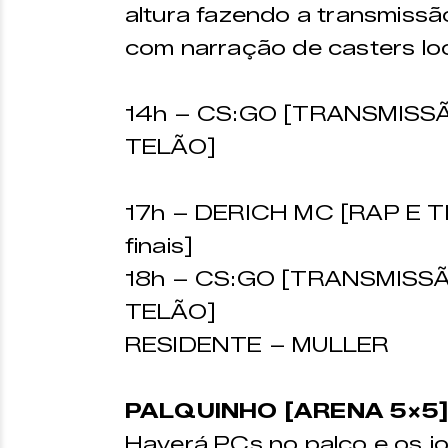
altura fazendo a transmiss
com narração de casters loc
14h – CS:GO [TRANSMISS
TELÃO]
17h – DERICH MC [RAP E TR
finais]
18h – CS:GO [TRANSMISS
TELÃO]
RESIDENTE – MULLER
PALQUINHO [ARENA 5×5]
Haverá PCs no palco e os j