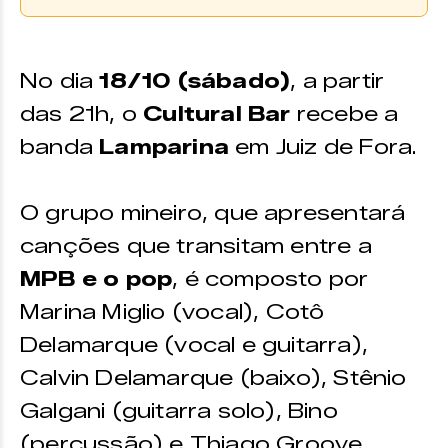
Compre Aqui
Os ingressos podem ser adquiridos
No dia
18
/10 (sábado)
, a partir
através da plataforma
Uniticket.
das 21h, o
Zine Cultural
Cultural Bar
recebe a
banda
Lamparina
em Juiz de Fora.
Zine Cultural
Endereço:
O grupo mineiro, que apresentará
Praça Menelick de Carvalho,
canções que transitam entre a
150
MPB e o pop
, é composto por
Funcionamento:
Marina Miglio (vocal), Cotô
Aberto de segunda a sexta-
Delamarque (vocal e guitarra),
feira das 9h às 18h
Calvin Delamarque (baixo), Stênio
Contato:
Galgani (guitarra solo), Bino
(32) 99800-8403
(percussão) e Thiago Groove