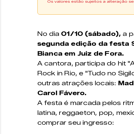
Os valores estão sujeitos a alteração se
Os ingressos podem ser 
plataforma
Sympla |
Compr
No dia
01/10 (sábado),
a p
segunda edição da festa 
Bianca em Juiz de Fora.
A cantora, participa do hit "
Rock in Rio, e "Tudo no Sigi
outras atrações locais:
Madh
Carol Fávero.
A festa é marcada pelos rit
latina, reggaeton, pop, mex
comprar seu ingresso: