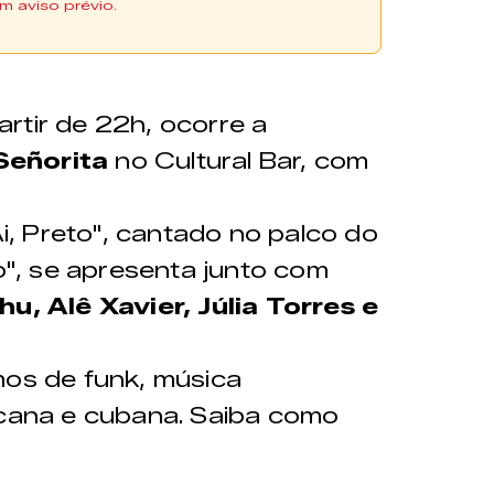
m aviso prévio.
adquiridos na
e aqui
artir de 22h, ocorre a
Señorita
no Cultural Bar, com
Ai, Preto", cantado no palco do
lo", se apresenta junto com
u, Alê Xavier, Júlia Torres e
mos de funk, música
icana e cubana. Saiba como